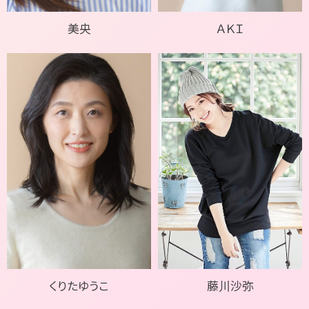
美央
ＡＫＩ
くりたゆうこ
藤川沙弥