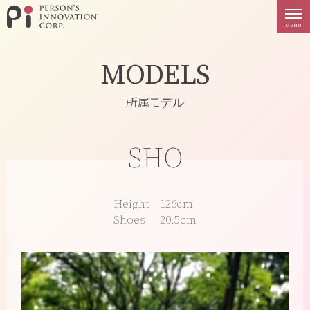
PERSON'S INNOVATION
MENU
MODELS
所属モデル
SHO
Height
126cm
Shoes
20.5cm