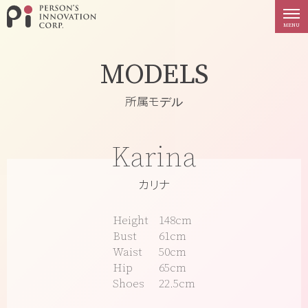
PERSON'S INNOVATION
MENU
MODELS
所属モデル
Karina
カリナ
Height
148cm
Bust
61cm
Waist
50cm
Hip
65cm
Shoes
22.5cm